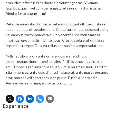
eros. Nam efficitur elit a libero tincidunt egestas. Vivamus
faucibus, quam vel congue feugiat, felis nunc mattis risus, ac
fringilla justo augue ac mi.
Pellentesque interdum lacus vel eros volutpat ultricies. Integer
at semper leo, et sodales nunc. Curabitur tempus euismod enim,
vel dapibus tortor pharetra a. Ut placerat nunc mollis massa
maximus, eget mattis nibh tempus. Cras gravida erat ut massa
imperdiet tempor. Duis eu tellus nec sapien semper volutpat.
Nulla faucibus orci a ante ornare, quis eleifend nunc
pellentesque. Nunc at orci sodales, facilisis lacus at, volutpat
arcu. Donec eget urna consequat, luctus lorem ut, luctus tortor.
Etiam rhoncus, ante quis dignissim placerat, ante massa posuere
erat, non convallis tortor ex non purus. Fusce a libero odio.
Aenean vel est in magna mattis tincidunt.
X
Facebook
Linkedin
N°
Email
téléphone
Experience