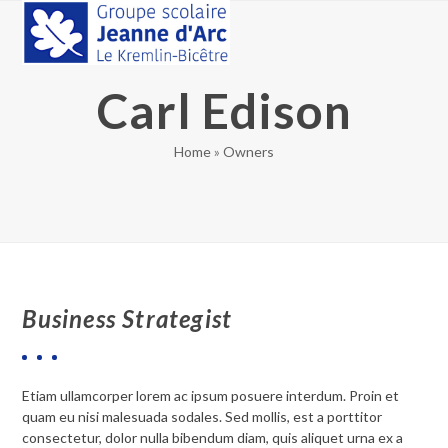
Skip
Open
Close
to
mobile
mobile
content
menu
menu
Carl Edison
Home
»
Owners
Business Strategist
Etiam ullamcorper lorem ac ipsum posuere interdum. Proin et
quam eu nisi malesuada sodales. Sed mollis, est a porttitor
consectetur, dolor nulla bibendum diam, quis aliquet urna ex a