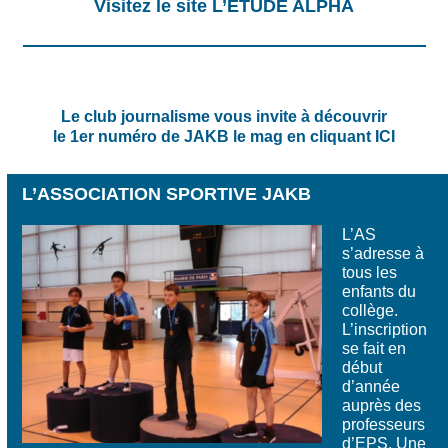
Visitez le site
L’ÉTUDE ALPHA
Le club journalisme vous invite à découvrir
le 1er numéro de JAKB le mag en cliquant
ICI
L’ASSOCIATION SPORTIVE JAKB
L’AS
s’adresse à
tous les
enfants du
collège.
L’inscription
se fait en
début
d’année
auprès des
professeurs
d’EPS.
Une