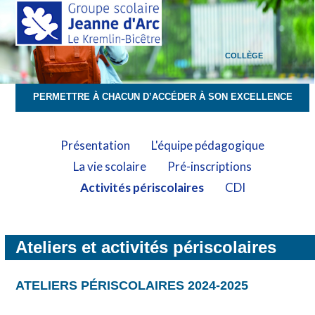
Skip
Open
Close
to
mobile
mobile
content
menu
menu
COLLÈGE
PERMETTRE À CHACUN D’ACCÉDER À SON EXCELLENCE
Présentation
L'équipe pédagogique
La vie scolaire
Pré-inscriptions
Activités périscolaires
CDI
Ateliers et activités périscolaires
ATELIERS PÉRISCOLAIRES
2024-2025