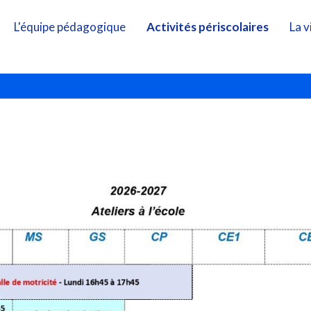
L'équipe pédagogique
Activités périscolaires
La v